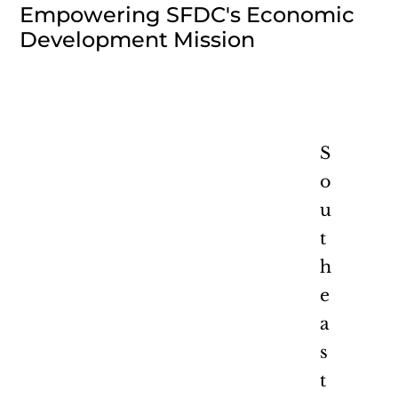
Empowering SFDC's Economic
Development Mission
S
o
u
t
h
e
a
s
t